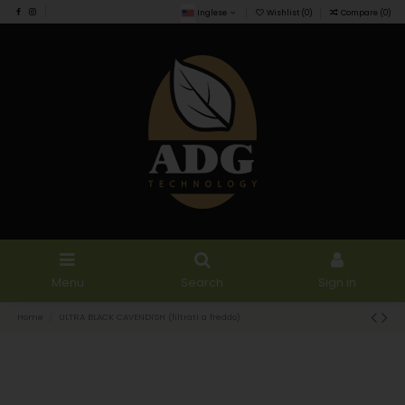
Inglese
Wishlist (
0
)
Compare (
0
)
Menu
Search
Sign in
Home
ULTRA BLACK CAVENDISH (filtrati a freddo)