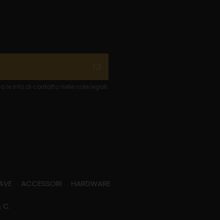
 le info di contatto nelle note legali.
AVE
ACCESSORI
HARDWARE
 C.