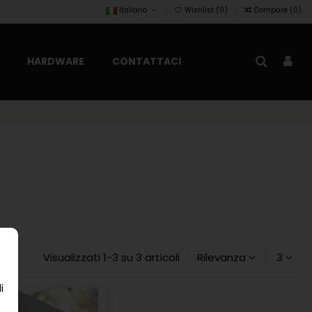
Italiano
Wishlist (
0
)
Compare (
0
)
HARDWARE
CONTATTACI
Visualizzati 1-3 su 3 articoli
Rilevanza
3
i