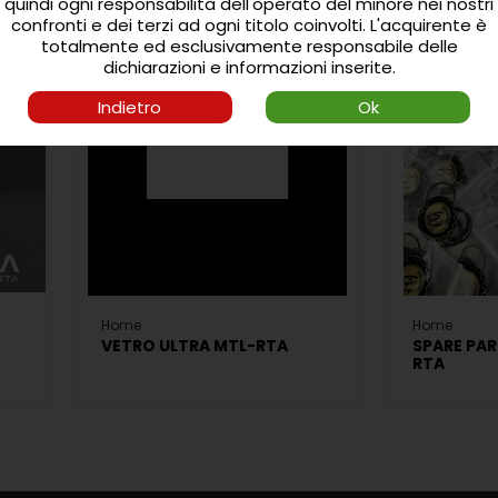
quindi ogni responsabilità dell'operato del minore nei nostri
confronti e dei terzi ad ogni titolo coinvolti.
L'acquirente è
totalmente ed esclusivamente responsabile delle
dichiarazioni e informazioni inserite.
Indietro
Ok
Home
Home
VETRO ULTRA MTL-RTA
SPARE PAR
RTA