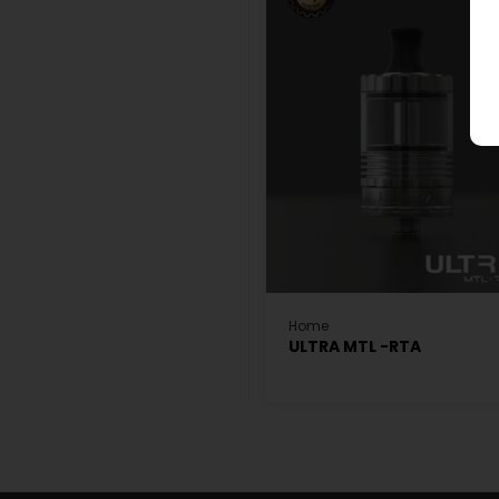
Home
ULTRA MTL -RTA