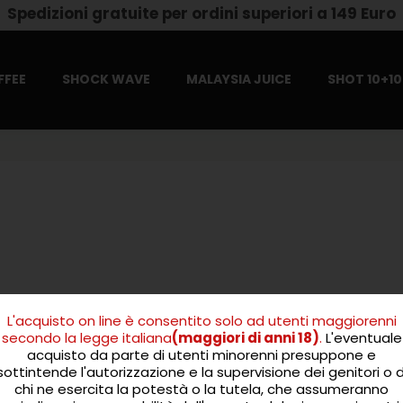
Spedizioni gratuite per ordini superiori a 149 Euro
FFEE
SHOCK WAVE
MALAYSIA JUICE
SHOT 10+10
L'acquisto on line è consentito solo ad utenti maggiorenni
secondo la legge italiana
(maggiori di anni 18)
.
L'eventuale
acquisto da parte di utenti minorenni presuppone e
sottintende l'autorizzazione e la supervisione dei genitori o d
chi ne esercita la potestà o la tutela, che assumeranno